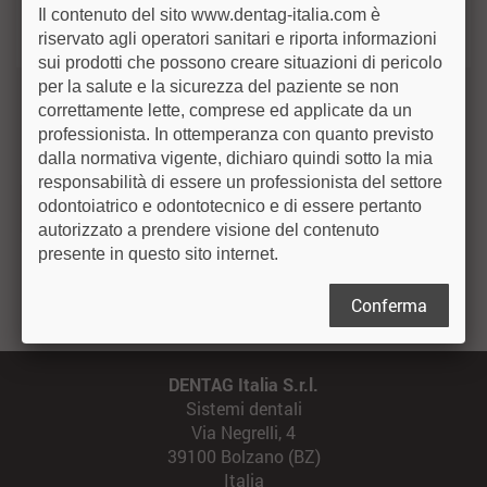
Il contenuto del sito www.dentag-italia.com è
STUDIO DENTISTICO
riservato agli operatori sanitari e riporta informazioni
sui prodotti che possono creare situazioni di pericolo
per la salute e la sicurezza del paziente se non
correttamente lette, comprese ed applicate da un
Isolazione + Siliconi
professionista. In ottemperanza con quanto previsto
dalla normativa vigente, dichiaro quindi sotto la mia
responsabilità di essere un professionista del settore
odontoiatrico e odontotecnico e di essere pertanto
Isolanti e masse modellabili
autorizzato a prendere visione del contenuto
presente in questo sito internet.
Conferma
DENTAG Italia S.r.l.
Sistemi dentali
Via Negrelli, 4
39100 Bolzano (BZ)
Italia