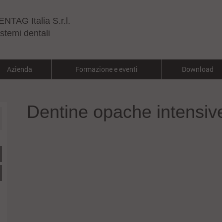
NTAG Italia S.r.l.
stemi dentali
Azienda
Formazione e eventi
Download
Dentine opache intensiv