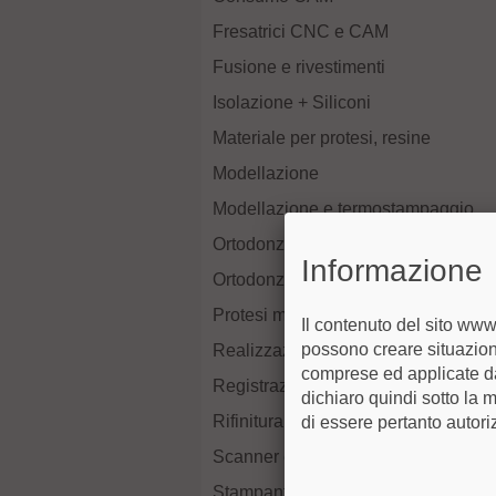
Fresatrici CNC e CAM
Fusione e rivestimenti
Isolazione + Siliconi
Materiale per protesi, resine
Modellazione
Modellazione e termostampaggio
Ortodonzia
Informazione
Ortodonzia
Protesi mobile
Il contenuto del sito www.
possono creare situazioni
Realizzazione del modello
comprese ed applicate da
Registrazione Articolazione
dichiaro quindi sotto la 
Rifinitura e lucidatura
di essere pertanto autori
Scanner e design CAD
Stampante 3D