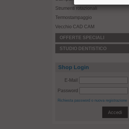
Strumenti rotazionali
Termostampaggio
Vecchio CAD CAM
OFFERTE SPECIALI
STUDIO DENTISTICO
Shop Login
E-Mail
Password
Richiesta password o nuova registrazione