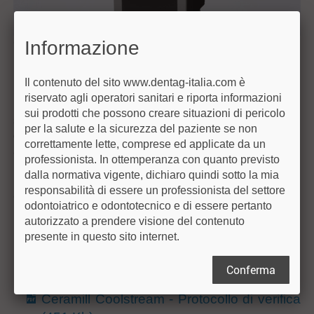
Ceramill Coolstream
Informazione
Unità mobile su ruote per
Il contenuto del sito www.dentag-italia.com è
la preparazione del
riservato agli operatori sanitari e riporta informazioni
liquido di raffreddamento,
sui prodotti che possono creare situazioni di pericolo
sostiene la Motion 2 e
per la salute e la sicurezza del paziente se non
contiene inoltre l’unità di
correttamente lette, comprese ed applicate da un
aspirazione Airstream per
professionista. In ottemperanza con quanto previsto
la lavorazioone a secco.
dalla normativa vigente, dichiaro quindi sotto la mia
responsabilità di essere un professionista del settore
Componenti: contenitore
odontoiatrico e odontotecnico e di essere pertanto
per il liquido di raffreddamento; connettori per l’entrata e
autorizzato a prendere visione del contenuto
l’uscita del liquido di raffreddamento; prodotti per analisi.
presente in questo sito internet.
Downloads
Conferma
Ceramill Coolstream - Protocollo di verifica